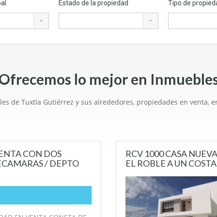
pal
Estado de la propiedad
Tipo de propied
Ofrecemos lo mejor en Inmueble
es de Tuxtla Gutiérrez y sus alrededores, propiedades en venta, en
UENTA CON DOS
RCV 1000 CASA NUE
ECAMARAS / DEPTO
EL ROBLE A UN COST