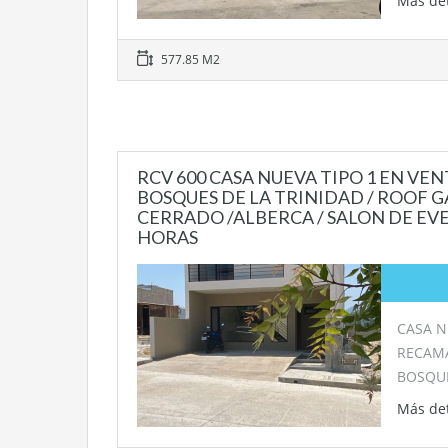
Más de
577.85 M2
RCV 600 CASA NUEVA TIPO 1 EN VE
BOSQUES DE LA TRINIDAD / ROOF G
CERRADO /ALBERCA / SALON DE EVE
HORAS
CASA N
RECAM
BOSQU
Más de