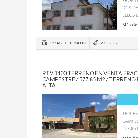
PROPIE
DOS D
ELLOS 
Más de
177 M2 DE TERRENO
2 Garajes
RTV 1400 TERRENO EN VENTA FRAC
CAMPESTRE / 577.85 M2 / TERRENO
ALTA
TERREN
CAMPE
577.85