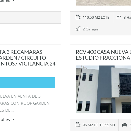
talles
110.50 M2 LOTE
3 Ha
2 Garajes
NTA 3 RECAMARAS
RCV 400 CASA NUEVA 
ARDEN / CIRCUITO
ESTUDIO FRACCIONA
NTOS / VIGILANCIA 24
UEVA EN VENTA DE 3
ARAS CON ROOF GARDEN
ES DE…
talles
96 M2 DE TERRENO
3