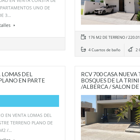
DAD EN VENTA CONSTA DE
EPARTAMENTOS UNO DE
DE 3…
talles
176 M2 DE TERRENO / 220.
4 Cuartos de baño
2 
. LOMAS DEL
RCV 700 CASA NUEVA 
 PLANO EN PARTE
BOSQUES DE LA TRIN
/ALBERCA / SALON DE
O EN VENTA LOMAS DEL
STRE TERRENO PLANO DE
 M2 /…