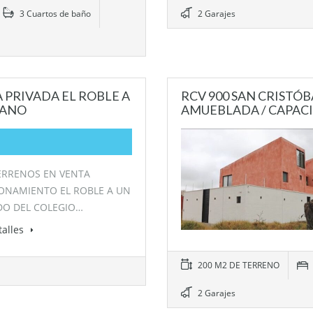
3 Cuartos de baño
2 Garajes
 PRIVADA EL ROBLE A
RCV 900 SAN CRISTÓBA
CANO
AMUEBLADA / CAPACI
ERRENOS EN VENTA
ONAMIENTO EL ROBLE A UN
DO DEL COLEGIO…
talles
200 M2 DE TERRENO
2 Garajes