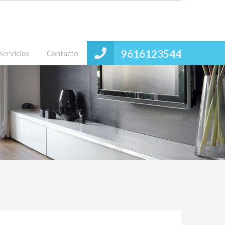
9616123544
Servicios
Contacto