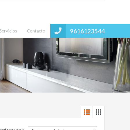
9616123544
Servicios
Contacto