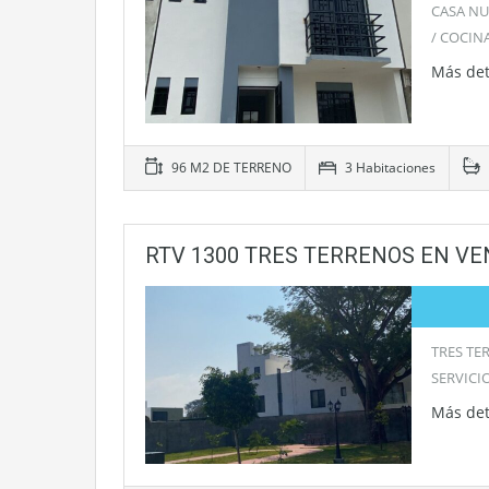
CASA NU
/ COCIN
Más det
96 M2 DE TERRENO
3 Habitaciones
RTV 1300 TRES TERRENOS EN VE
TRES TE
SERVICI
Más det