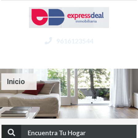
9616123544
Menú
Inicio
Encuentra Tu Hogar