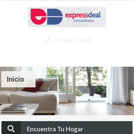
9616123544
Menú
Inicio
Encuentra Tu Hogar