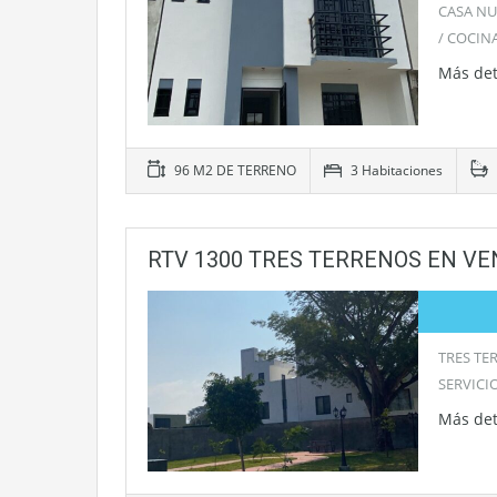
CASA NU
/ COCIN
Más det
96 M2 DE TERRENO
3 Habitaciones
RTV 1300 TRES TERRENOS EN VE
TRES TE
SERVICI
Más det