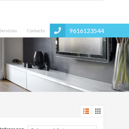
9616123544
Servicios
Contacto