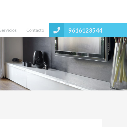
9616123544
Servicios
Contacto