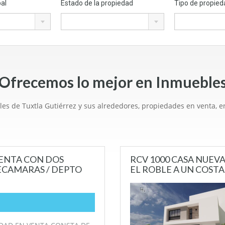
pal
Estado de la propiedad
Tipo de propied
Ofrecemos lo mejor en Inmueble
es de Tuxtla Gutiérrez y sus alrededores, propiedades en venta, en
UENTA CON DOS
RCV 1000 CASA NUE
ECAMARAS / DEPTO
EL ROBLE A UN COST