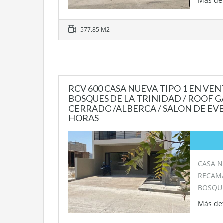
Más de
577.85 M2
RCV 600 CASA NUEVA TIPO 1 EN VE
BOSQUES DE LA TRINIDAD / ROOF G
CERRADO /ALBERCA / SALON DE EVE
HORAS
CASA N
RECAM
BOSQU
Más de