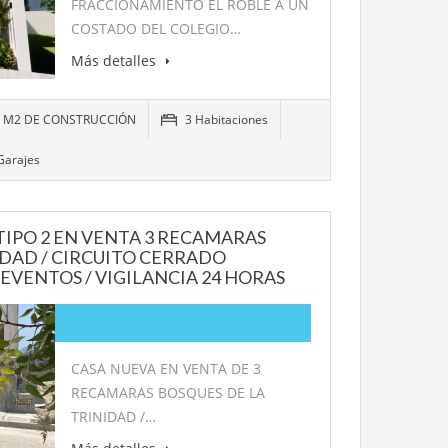
FRACCIONAMIENTO EL ROBLE A UN
COSTADO DEL COLEGIO…
Más detalles
01 M2 DE CONSTRUCCIÓN
3 Habitaciones
Garajes
TIPO 2 EN VENTA 3 RECAMARAS
IDAD / CIRCUITO CERRADO
 EVENTOS / VIGILANCIA 24 HORAS
CASA NUEVA EN VENTA DE 3
RECAMARAS BOSQUES DE LA
TRINIDAD /…