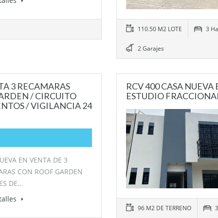
talles
110.50 M2 LOTE
3 Ha
2 Garajes
NTA 3 RECAMARAS
RCV 400 CASA NUEVA 
ARDEN / CIRCUITO
ESTUDIO FRACCIONA
NTOS / VIGILANCIA 24
UEVA EN VENTA DE 3
ARAS CON ROOF GARDEN
ES DE…
talles
96 M2 DE TERRENO
3