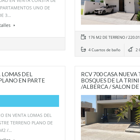
DAD EN VENTA CONSTA DE
EPARTAMENTOS UNO DE
DE 3…
talles
176 M2 DE TERRENO / 220.
4 Cuartos de baño
2 
. LOMAS DEL
RCV 700 CASA NUEVA 
 PLANO EN PARTE
BOSQUES DE LA TRIN
/ALBERCA / SALON DE
O EN VENTA LOMAS DEL
STRE TERRENO PLANO DE
 M2 /…