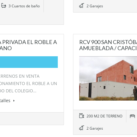
3 Cuartos de baño
2 Garajes
 PRIVADA EL ROBLE A
RCV 900 SAN CRISTÓBA
CANO
AMUEBLADA / CAPACI
ERRENOS EN VENTA
ONAMIENTO EL ROBLE A UN
DO DEL COLEGIO…
talles
200 M2 DE TERRENO
2 Garajes