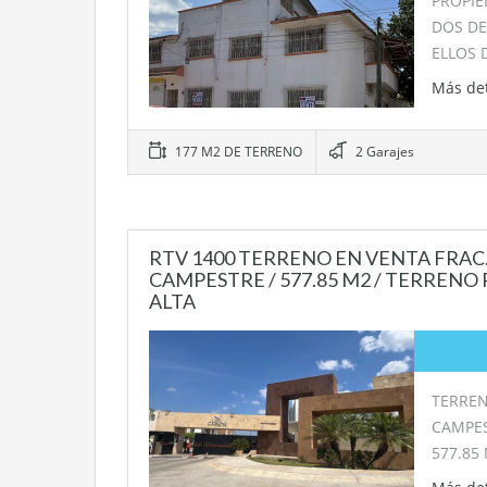
PROPIE
DOS D
ELLOS 
Más de
177 M2 DE TERRENO
2 Garajes
RTV 1400 TERRENO EN VENTA FRAC
CAMPESTRE / 577.85 M2 / TERRENO
ALTA
TERREN
CAMPE
577.85