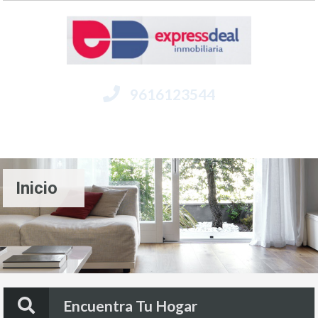
9616123544
Menú
Inicio
Encuentra Tu Hogar