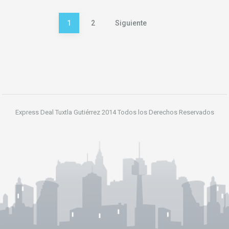
Paginación
1
2
Siguiente
de
entradas
Express Deal Tuxtla Gutiérrez 2014 Todos los Derechos Reservados