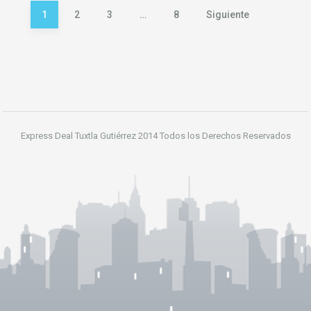
Paginación
1
2
3
…
8
Siguiente
de
entradas
Express Deal Tuxtla Gutiérrez 2014 Todos los Derechos Reservados